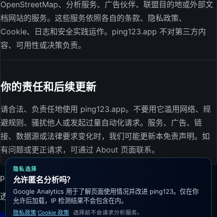
OpenStreetMap、分析服务、广告伙伴、联盟目的地或外部文
档网站的服务。这些服务依照各自的条款、隐私政策、
Cookie、日志和安全实践运作。ping123.app 不对第三方内
容、可用性或决策负责。
你的责任和后续更新
请合法、负责任地使用 ping123.app。不要用它滥用网络、规
避规则、骚扰他人或发起过量自动化请求。服务、广告、链
接、数据源或法律要求变化时，我们可能更新本免责声明。如
有问题或更正请求，可通过 About 页面联系。
隐私选择
ping123.app
允许匿名分析吗？
Google Analytics 用于了解页面使用情况并改进 ping123。仅在你
透明 IP 检查，泄漏测试均需手动触发。
允许后加载，IP 检测结果不会包含在内。
·
隐私政策
Cookie 政策
选择前不会请求分析服务。
指南
IP 风险
延迟测试
博客
关于
隐私政策
使用条款
Cookie