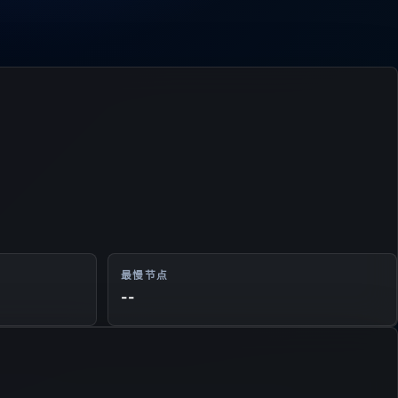
最慢节点
--